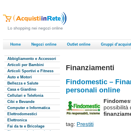
Lo shopping nei negozi online
Home
Negozi online
Outlet online
Gruppi d’acquis
Abbigliamento e Accessori
Articoli per Bambini
Finanziamenti
Articoli Sportivi e Fitness
Auto e Motori
Findomestic – Finan
Bellezza e Salute
personali online
Casa e Giardino
Cellulari e Telefonia
Findomest
Cibi e Bevande
possibilità
Computer e Informatica
finanziame
Elettrodomestici
Elettronica
tag:
Prestiti
Fai da te e Bricolage