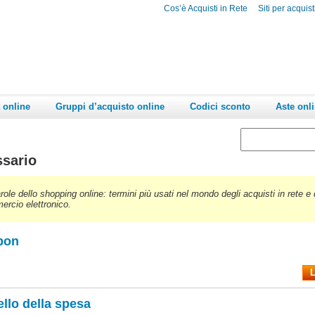
Cos’è Acquisti in Rete
Siti per acquist
 online
Gruppi d’acquisto online
Codici sconto
Aste onl
ssario
role dello shopping online: termini più usati nel mondo degli acquisti in rete e 
rcio elettronico.
pon
L
ello della spesa