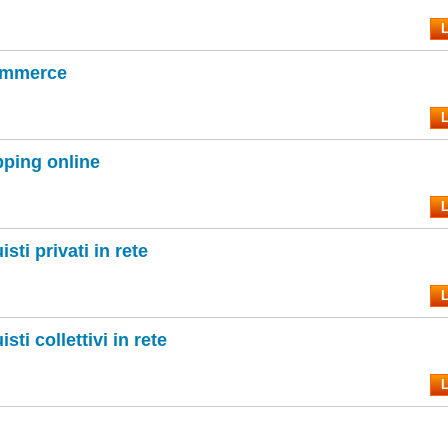
L
ommerce
L
ping online
L
sti privati in rete
L
sti collettivi in rete
L