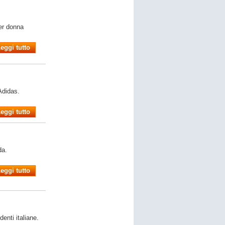
er donna
eggi tutto
Adidas.
eggi tutto
da.
eggi tutto
denti italiane.