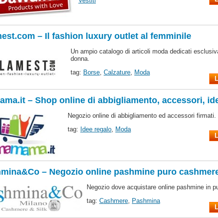
Vestiti
est.com – Il fashion luxury outlet al femminile
Un ampio catalogo di articoli moda dedicati esclusi
donna.
tag:
Borse
,
Calzature
,
Moda
L
ma.it – Shop online di abbigliamento, accessori, id
Negozio online di abbigliamento ed accessori firmati.
tag:
Idee regalo
,
Moda
L
mina&Co – Negozio online pashmine puro cashmer
Negozio dove acquistare online pashmine in p
tag:
Cashmere
,
Pashmina
L