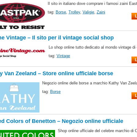
Il sito in italiano dove comprare i famosi zaini Eas
tag:
Borse
,
Trolley
,
Valigie
,
Zaini
L
ne Vintage – Il sito per il vintage social shop
Lo shop online tutto dedicato al mondo vintage di 
tag:
Vintage
L
y Van Zeeland – Store online ufficiale borse
Negozio online delle borse a marchio Kathy Van Zeel
tag:
Borse
L
ed Colors of Benetton – Negozio online ufficiale
Shop online ufficiale del celebre marchio di