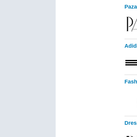
Paza
Adid
Fash
Dres