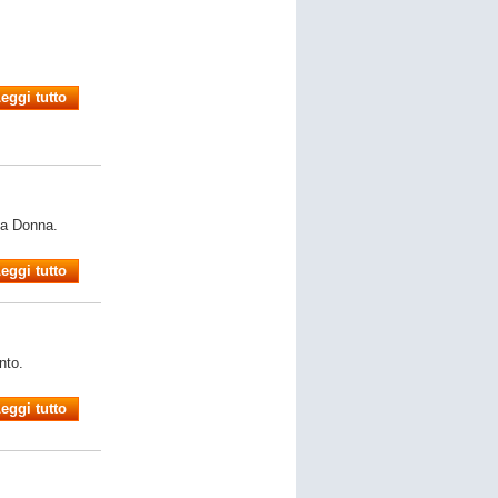
eggi tutto
da Donna.
eggi tutto
nto.
eggi tutto