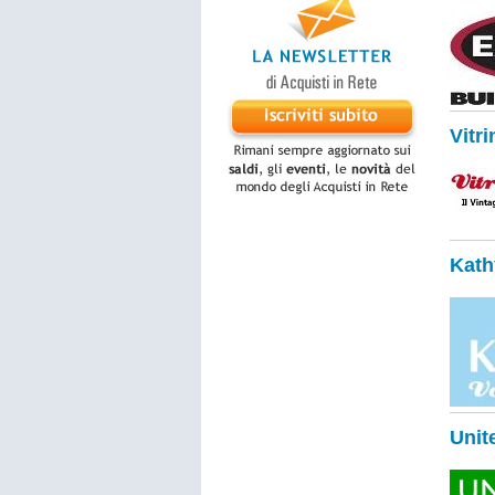
Vitri
Kath
Unit