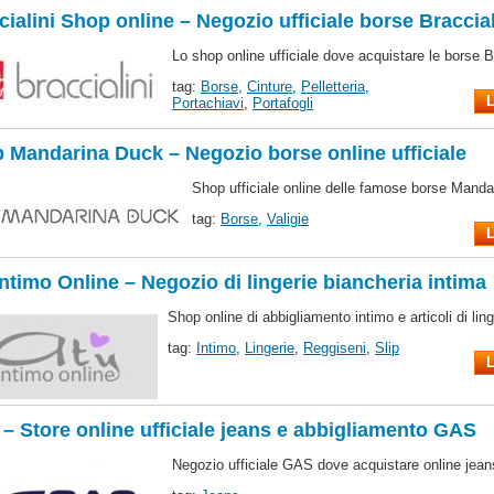
cialini Shop online – Negozio ufficiale borse Braccial
Lo shop online ufficiale dove acquistare le borse Br
tag:
Borse
,
Cinture
,
Pelletteria
,
L
Portachiavi
,
Portafogli
 Mandarina Duck – Negozio borse online ufficiale
Shop ufficiale online delle famose borse Manda
tag:
Borse
,
Valigie
L
Intimo Online – Negozio di lingerie biancheria intima
Shop online di abbigliamento intimo e articoli di ling
tag:
Intimo
,
Lingerie
,
Reggiseni
,
Slip
L
– Store online ufficiale jeans e abbigliamento GAS
Negozio ufficiale GAS dove acquistare online jeans 