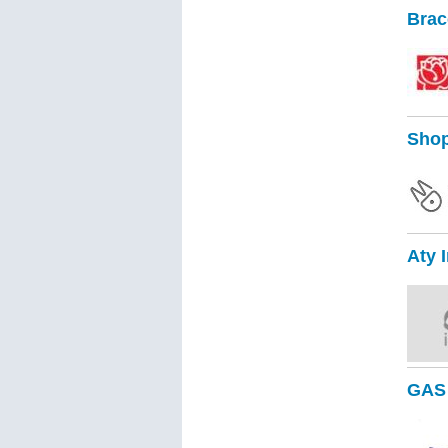
Brac
Shop
Aty 
GAS 