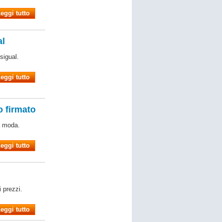
eggi tutto
al
sigual.
eggi tutto
o firmato
a moda.
eggi tutto
i prezzi.
eggi tutto