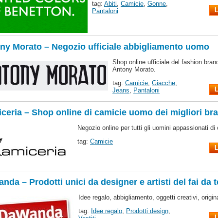
tag:
Abiti
,
Camicie
,
Gonne
,
L
Pantaloni
ny Morato – Negozio ufficiale abbigliamento uomo
Shop online ufficiale del fashion brand
Antony Morato.
tag:
Camicie
,
Giacche
,
L
Jeans
,
Pantaloni
ceria – Shop online di camicie uomo dei migliori br
Negozio online per tutti gli uomini appassionati di
tag:
Camicie
L
nda – Prodotti unici da designer e artisti del fai da t
Idee regalo, abbigliamento, oggetti creativi, origi
tag:
Idee regalo
,
Prodotti design
,
L