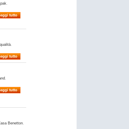
tpak.
eggi tutto
qualità.
eggi tutto
and.
eggi tutto
 Casa Benetton.