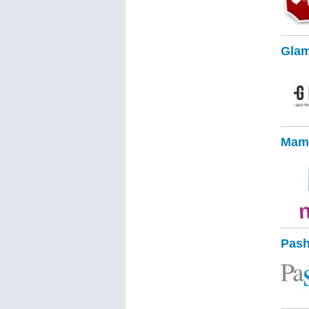
Glam
Mama
Pash