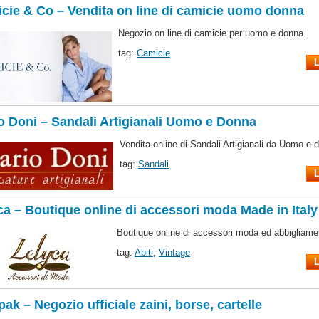
cie & Co – Vendita on line di camicie uomo donna
Negozio on line di camicie per uomo e donna.
tag:
Camicie
L
o Doni – Sandali Artigianali Uomo e Donna
Vendita online di Sandali Artigianali da Uomo e 
tag:
Sandali
L
ca – Boutique online di accessori moda Made in Italy
Boutique online di accessori moda ed abbigliame
tag:
Abiti
,
Vintage
L
ak – Negozio ufficiale zaini, borse, cartelle