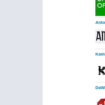
Anto
Kami
DaWa