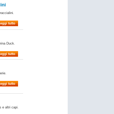
ini
accialini.
eggi tutto
rina Duck.
eggi tutto
erie.
eggi tutto
e altri capi.