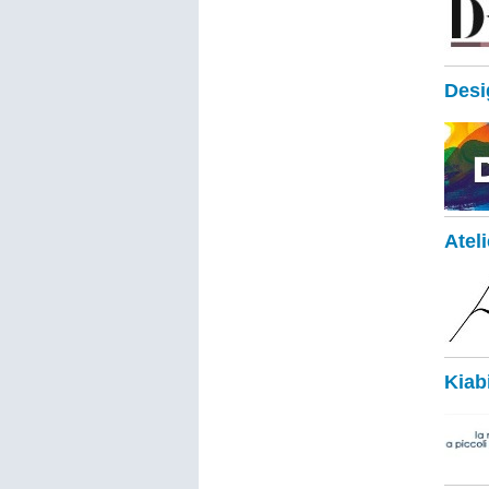
Desi
Atel
Kiab