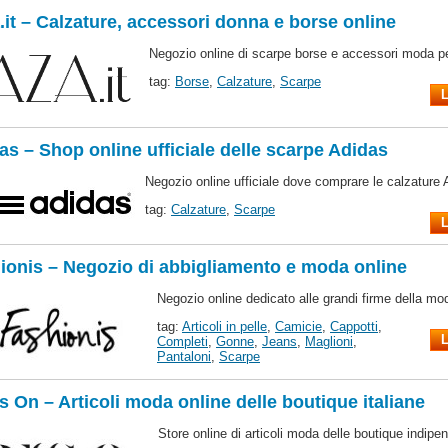
.it – Calzature, accessori donna e borse online
Negozio online di scarpe borse e accessori moda p
tag:
Borse
,
Calzature
,
Scarpe
L
as – Shop online ufficiale delle scarpe Adidas
Negozio online ufficiale dove comprare le calzature 
tag:
Calzature
,
Scarpe
L
ionis – Negozio di abbigliamento e moda online
Negozio online dedicato alle grandi firme della mo
tag:
Articoli in pelle
,
Camicie
,
Cappotti
,
L
Completi
,
Gonne
,
Jeans
,
Maglioni
,
Pantaloni
,
Scarpe
s On – Articoli moda online delle boutique italiane
Store online di articoli moda delle boutique indipen