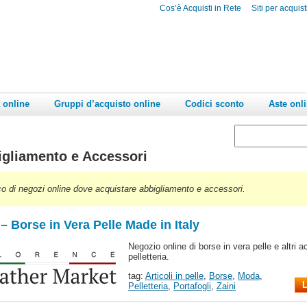
Cos’è Acquisti in Rete
Siti per acquist
 online
Gruppi d’acquisto online
Codici sconto
Aste onl
gliamento e Accessori
o di negozi online dove acquistare abbigliamento e accessori.
– Borse in Vera Pelle Made in Italy
Negozio online di borse in vera pelle e altri a
pelletteria.
tag:
Articoli in pelle
,
Borse
,
Moda
,
L
Pelletteria
,
Portafogli
,
Zaini