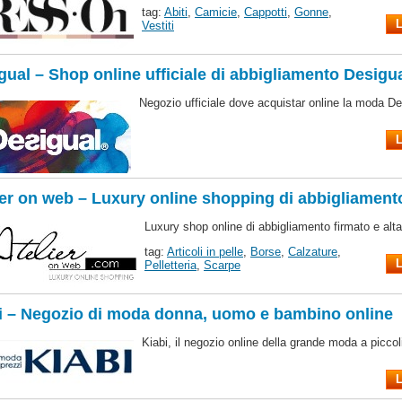
tag:
Abiti
,
Camicie
,
Cappotti
,
Gonne
,
L
Vestiti
gual – Shop online ufficiale di abbigliamento Desigu
Negozio ufficiale dove acquistar online la moda De
L
ier on web – Luxury online shopping di abbigliament
Luxury shop online di abbigliamento firmato e alt
tag:
Articoli in pelle
,
Borse
,
Calzature
,
L
Pelletteria
,
Scarpe
i – Negozio di moda donna, uomo e bambino online
Kiabi, il negozio online della grande moda a piccol
L