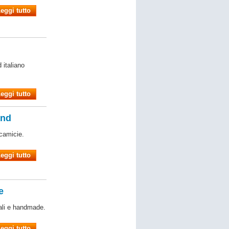
eggi tutto
 italiano
eggi tutto
and
 camicie.
eggi tutto
e
nali e handmade.
eggi tutto