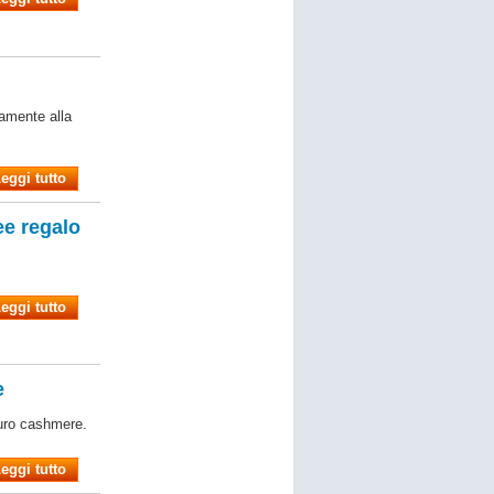
vamente alla
eggi tutto
ee regalo
eggi tutto
e
uro cashmere.
eggi tutto