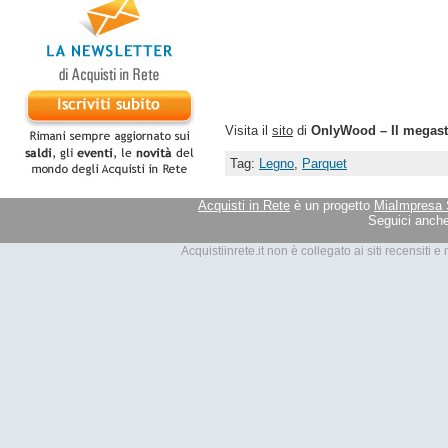
Visita il
sito
di
OnlyWood – Il megasto
Tag:
Legno
,
Parquet
Acquisti in Rete
è un progetto
MiaImpresa 
Seguici anche
Tutti i marchi presenti su Acquis
Acquistiinrete.it non è collegato ai siti recensiti