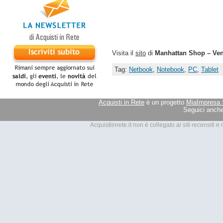
Visita il
sito
di
Manhattan Shop – Vend
Tag:
Netbook
,
Notebook
,
PC
,
Tablet
Acquisti in Rete
è un progetto
MiaImpresa 
Seguici anche
Tutti i marchi presenti su Acquis
Acquistiinrete.it non è collegato ai siti recensiti