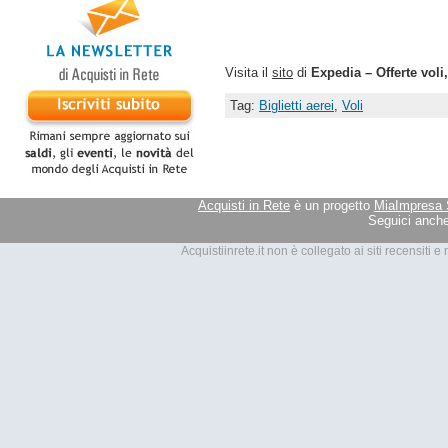
Visita il
sito
di
Expedia – Offerte voli
Tag:
Biglietti aerei
,
Voli
Acquisti in Rete
è un progetto
MiaImpresa 
Seguici anche
Tutti i marchi presenti su Acquis
Acquistiinrete.it non è collegato ai siti recensiti