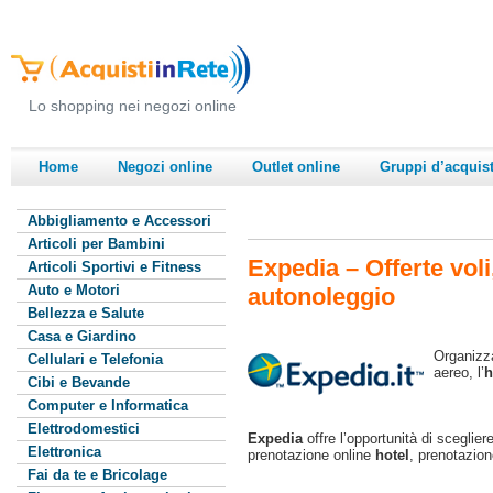
Lo shopping nei negozi online
Home
Negozi online
Outlet online
Gruppi d’acquis
Abbigliamento e Accessori
Articoli per Bambini
Expedia – Offerte voli,
Articoli Sportivi e Fitness
Auto e Motori
autonoleggio
Bellezza e Salute
Casa e Giardino
Organizz
Cellulari e Telefonia
aereo, l’
h
Cibi e Bevande
Computer e Informatica
Elettrodomestici
Expedia
offre l’opportunità di scegliere
Elettronica
prenotazione online
hotel
, prenotazio
Fai da te e Bricolage