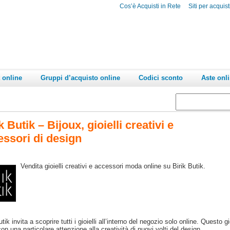
Cos’è Acquisti in Rete
Siti per acquist
 online
Gruppi d’acquisto online
Codici sconto
Aste onl
k Butik – Bijoux, gioielli creativi e
essori di design
Vendita gioielli creativi e accessori moda online su Birik Butik.
utik invita a scoprire tutti i gioielli all’interno del negozio solo online. Quest
n una particolare attenzione alla creatività di nuovi volti del design.