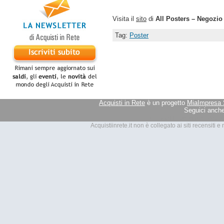
Visita il
sito
di
All Posters – Negozio
Tag:
Poster
Acquisti in Rete
è un progetto
MiaImpresa 
Seguici anche
Tutti i marchi presenti su Acquis
Acquistiinrete.it non è collegato ai siti recensiti