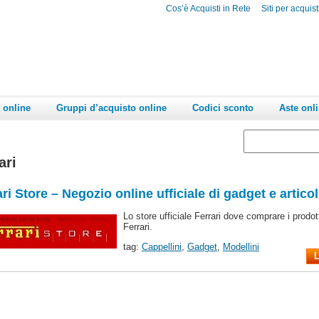
Cos’è Acquisti in Rete
Siti per acquist
 online
Gruppi d’acquisto online
Codici sconto
Aste onl
ari
ri Store – Negozio online ufficiale di gadget e articol
Lo store ufficiale Ferrari dove comprare i prodot
Ferrari.
tag:
Cappellini
,
Gadget
,
Modellini
L