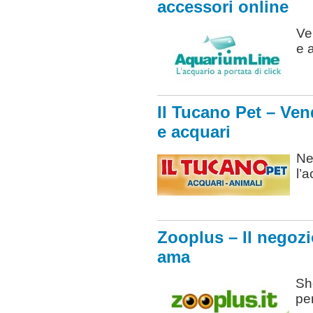
accessori online
Ve
e 
Il Tucano Pet – Vend
e acquari
Neg
l’
Zooplus – Il negozio
ama
Sh
per