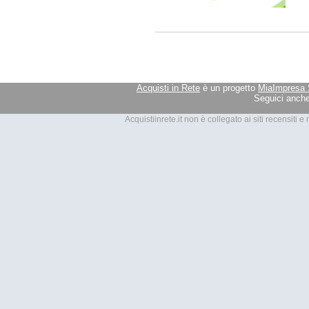
Acquisti in Rete
è un progetto
MiaImpresa 
Seguici anche
Tutti i marchi presenti su Acquis
Acquistiinrete.it non è collegato ai siti recensiti