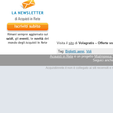
Visita il
sito
di
Volagratis – Offerte vo
Tag:
Biglietti aerei
,
Voli
Acquisti in Rete
è un progetto
MiaImpresa 
Seguici anche
Tutti i marchi presenti su Acquis
Acquistiinrete.it non è collegato ai siti recensiti