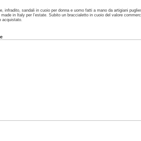
e, infradito, sandali in cuoio per donna e uomo fatti a mano da artigiani pugli
 made in Italy per l’estate. Subito un braccialetto in cuoio del valore commer
o acquistato.
te