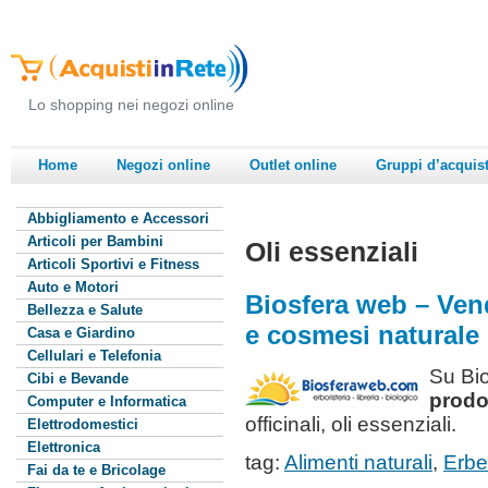
Lo shopping nei negozi online
Home
Negozi online
Outlet online
Gruppi d’acquis
Abbigliamento e Accessori
Articoli per Bambini
Oli essenziali
Articoli Sportivi e Fitness
Auto e Motori
Biosfera web – Vend
Bellezza e Salute
e cosmesi naturale
Casa e Giardino
Cellulari e Telefonia
Su Bi
Cibi e Bevande
prodot
Computer e Informatica
officinali, oli essenziali.
Elettrodomestici
Elettronica
tag:
Alimenti naturali
,
Erbe 
Fai da te e Bricolage