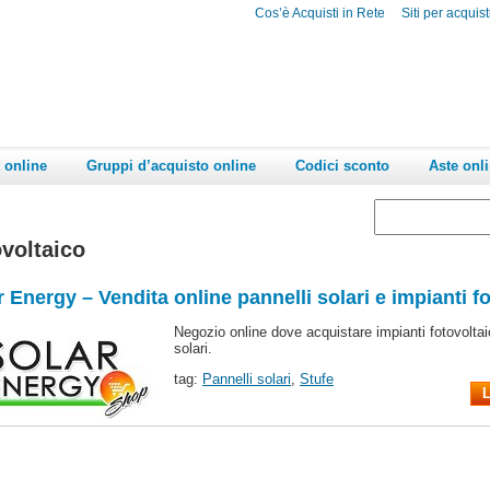
Cos’è Acquisti in Rete
Siti per acquist
 online
Gruppi d’acquisto online
Codici sconto
Aste onl
voltaico
r Energy – Vendita online pannelli solari e impianti fo
Negozio online dove acquistare impianti fotovoltaic
solari.
tag:
Pannelli solari
,
Stufe
L