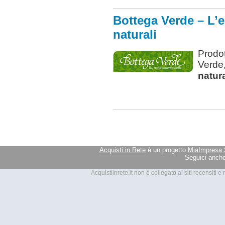
Bottega Verde – L’e
naturali
Prodot
Verde,
natura
Acquisti in Rete
è un progetto
MiaImpresa 
Seguici anche
Tutti i marchi presenti su Acquis
Acquistiinrete.it non è collegato ai siti recensiti