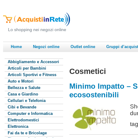
Lo shopping nei negozi online
Home
Negozi online
Outlet online
Gruppi d’acquis
Abbigliamento e Accessori
Articoli per Bambini
Cosmetici
Articoli Sportivi e Fitness
Auto e Motori
Minimo Impatto – S
Bellezza e Salute
ecosostenibili
Casa e Giardino
Cellulari e Telefonia
Sho
Cibi e Bevande
dur
Computer e Informatica
Elettrodomestici
ta
Elettronica
Fai da te e Bricolage