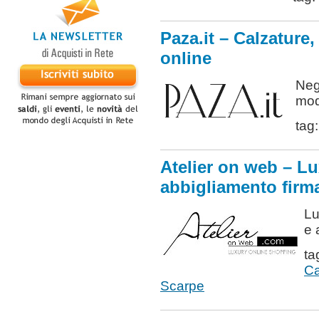
Paza.it – Calzature
online
Neg
mod
tag
Atelier on web – L
abbigliamento firm
Lu
e 
ta
Ca
Scarpe