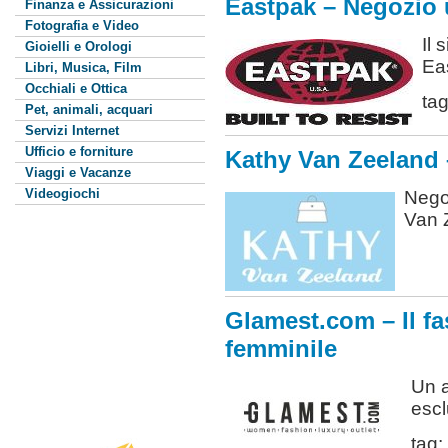
Eastpak – Negozio uf
Finanza e Assicurazioni
Fotografia e Video
Il 
Gioielli e Orologi
Ea
Libri, Musica, Film
Occhiali e Ottica
ta
Pet, animali, acquari
Servizi Internet
Ufficio e forniture
Kathy Van Zeeland –
Viaggi e Vacanze
Videogiochi
Nego
Van 
Glamest.com – Il fa
femminile
Un a
escl
tag: