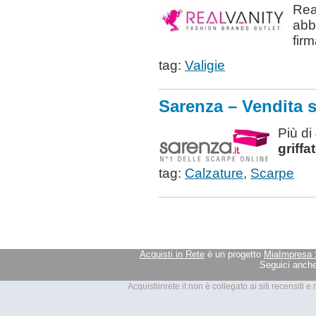
Rea
abb
firm
tag:
Valigie
Sarenza – Vendita 
Più di
griffa
tag:
Calzature
,
Scarpe
Acquisti in Rete
è un progetto
MiaImpresa 
Seguici anche
Tutti i marchi presenti su Acquis
Acquistiinrete.it non è collegato ai siti recensiti