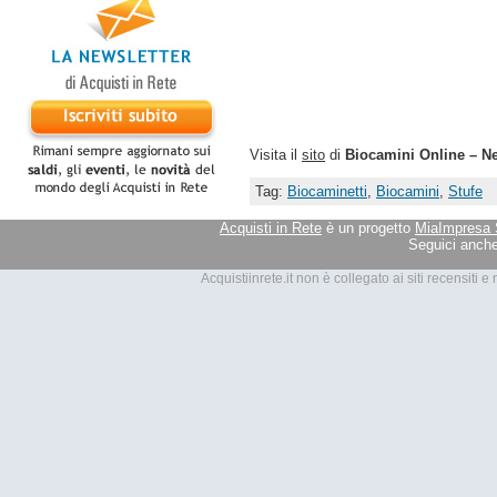
Visita il
sito
di
Biocamini Online – Ne
Tag:
Biocaminetti
,
Biocamini
,
Stufe
Acquisti in Rete
è un progetto
MiaImpresa 
Seguici anche
Tutti i marchi presenti su Acquis
Acquistiinrete.it non è collegato ai siti recensiti